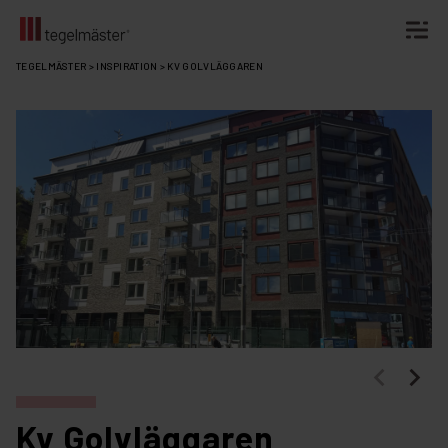
Fortsätt
TEGELMÄSTER
>
INSPIRATION
>
KV GOLVLÄGGAREN
till
innehållet
Kv Golvläggaren