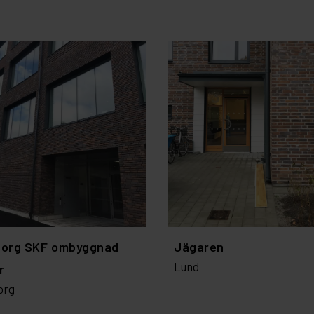
borg SKF ombyggnad
Jägaren
Lund
r
org