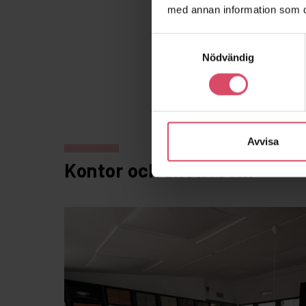
med annan information som du 
Samtyckesval
Nödvändig
Avvisa
Kontor och showroom