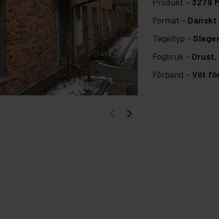
Produkt –
3279 M
Format –
Danskt 
Tegeltyp –
Slage
Fogbruk –
Orust
Förband –
Vilt f