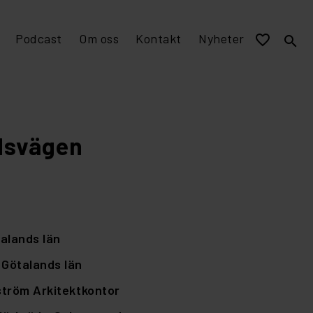
Podcast
Om oss
Kontakt
Nyheter
favorite_border
search
EPD miljövarudeklaration
Visualisering och murverksmått till övriga program
Stomme av tegel
dsvägen
alands län
 Götalands län
tröm Arkitektkontor