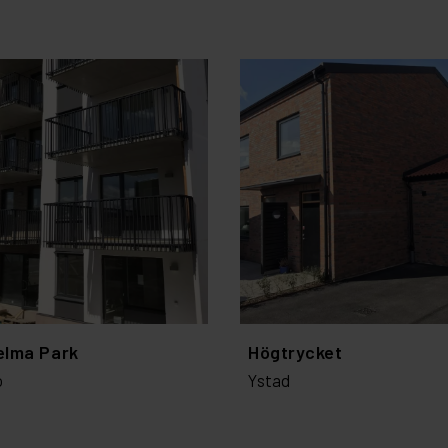
elma Park
Högtrycket
o
Ystad