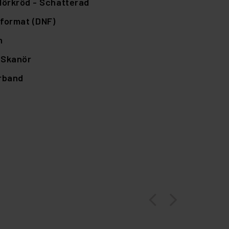
örkröd - Schatterad
format (DNF)
n
,
Skanör
örband
arrow_back_ios
arrow_forward_ios