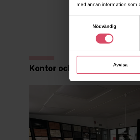
med annan information som du 
Samtyckesval
Nödvändig
Avvisa
Kontor och showroom