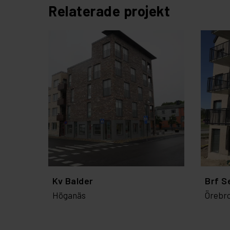
Relaterade projekt
Kv Balder
Brf S
Höganäs
Örebr