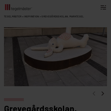
Fortsätt
TEGELMÄSTER
>
INSPIRATION
>
GREVEGÅRDSSKOLAN, MARKTEGEL
till
innehållet
Grevegårdsskolan,