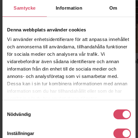
Samtycke
Information
Om
Denna webbplats använder cookies
Vi använder enhetsidentifierare för att anpassa innehållet
och annonserna till användarna, tillhandahålla funktioner
för sociala medier och analysera vår trafik. Vi
Malmö
Stockho
vidarebefordrar även sådana identifierare och annan
information från din enhet till de sociala medier och
Huvudkontor, showroom, lager
Kontor
annons- och analysföretag som vi samarbetar med.
Dessa kan i sin tur kombinera informationen med annan
information som du har tillhandahållit eller som de har
samlat in när du har använt deras tjänster.
Samtyckesval
Nödvändig
Inställningar