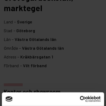
marktegel
Land –
Sverige
Stad –
Göteborg
Län –
Västra Götalands län
Område –
Västra Götalands län
Adress –
Kråkbärsgatan 1
Förband –
Vilt förband
Kontor och showroom