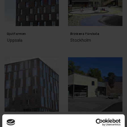
Gjutformen
Brinkens förskola
Uppsala
Stockholm
Sickla Front 2
Ängsjögårdens
Stockholm
förskola