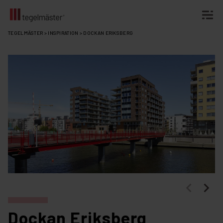
Fortsätt
TEGELMÄSTER
>
INSPIRATION
>
DOCKAN ERIKSBERG
till
innehållet
Dockan Eriksberg