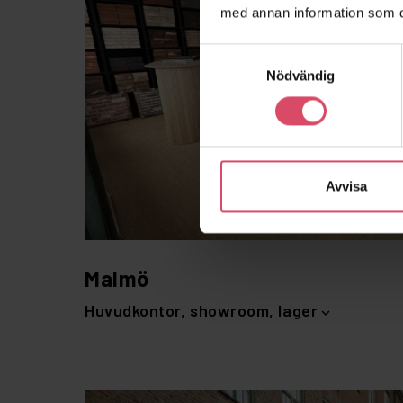
med annan information som du 
Samtyckesval
Nödvändig
Avvisa
Malmö
Huvudkontor, showroom, lager