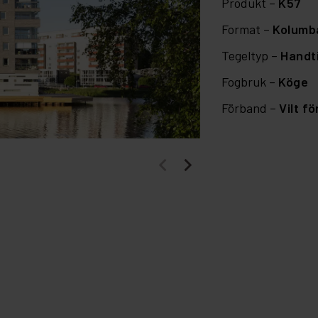
Produkt –
K57
Format –
Kolumb
Tegeltyp –
Handti
Fogbruk –
Köge
Förband –
Vilt f