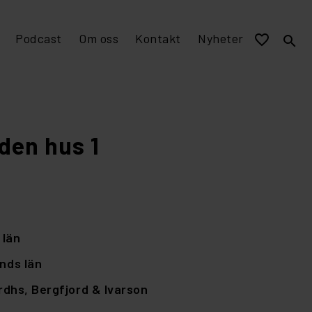
Podcast
Om oss
Kontakt
Nyheter
favorite_border
search
EPD miljövarudeklaration
Visualisering och murverksmått till övriga program
Stomme av tegel
den hus 1
 län
nds län
rdhs,
Bergfjord & Ivarson