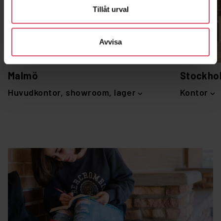
Tillåt urval
Avvisa
Malmö
Stockho
Huvudkontor, showroom, lager
Kontor