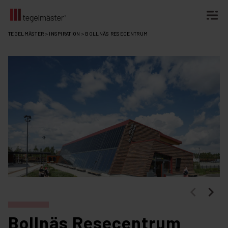
Fortsätt
TEGELMÄSTER
>
INSPIRATION
>
BOLLNÄS RESECENTRUM
till
innehållet
Bollnäs Resecentrum