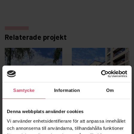
Relaterade projekt
Samtycke
Information
Om
Denna webbplats använder cookies
Privat villa Bålsta
Norra Kapellgärdet
Bålsta
Uppsala
Vi använder enhetsidentifierare för att anpassa innehållet
och annonserna till användarna, tillhandahålla funktioner