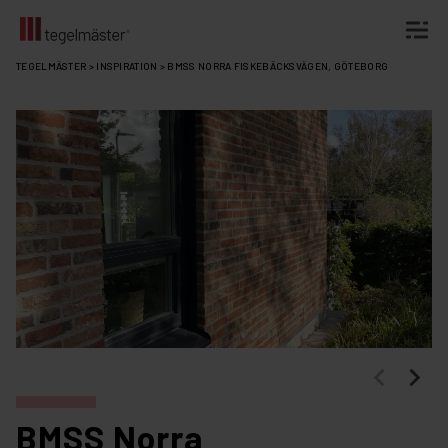
Fortsätt
TEGELMÄSTER
>
INSPIRATION
>
BMSS NORRA FISKEBÄCKSVÄGEN, GÖTEBORG
till
innehållet
BMSS Norra