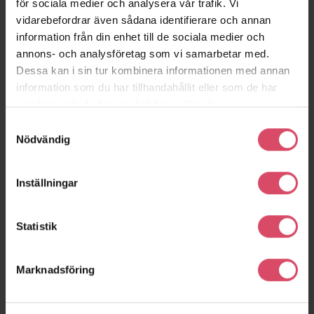
för sociala medier och analysera vår trafik. Vi
vidarebefordrar även sådana identifierare och annan
information från din enhet till de sociala medier och
annons- och analysföretag som vi samarbetar med.
Dessa kan i sin tur kombinera informationen med annan
information som du har tillhandahållit eller som de har
samlat in när du har använt deras tjänster.
Samtyckesval
Nödvändig
Bibliotek, Herning
Herning
Inställningar
Statistik
Marknadsföring