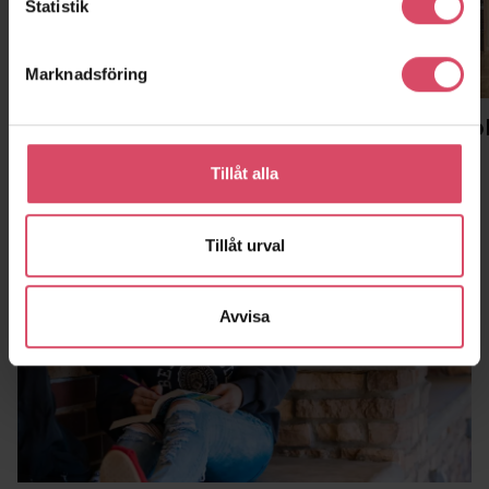
Statistik
Marknadsföring
Malmö
Stockho
Huvudkontor, showroom, lager
Kontor
Tillåt alla
Tillåt urval
Avvisa