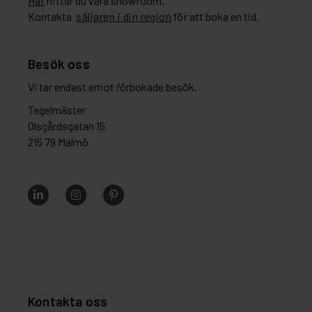
Här
hittar du våra showroom.
Kontakta
säljaren i din region
för att boka en tid.
Besök oss
Vi tar endast emot förbokade besök.
Tegelmäster
Olsgårdsgatan 15
215 79 Malmö
Kontakta oss