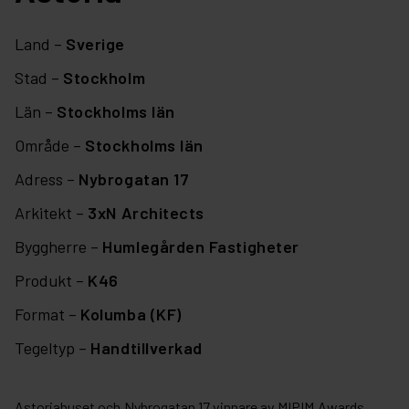
Land –
Sverige
Stad –
Stockholm
Län –
Stockholms län
Område –
Stockholms län
Adress –
Nybrogatan 17
Arkitekt –
3xN Architects
Byggherre –
Humlegården Fastigheter
Produkt –
K46
Format –
Kolumba (KF)
Tegeltyp –
Handtillverkad
Astoriahuset och Nybrogatan 17 vinnare av MIPIM Awards