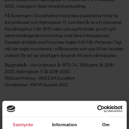
2022, i kategorin Best refurbished building.
På Östermalm i Stockholms historiska stadskärna hittar du
Astoriahuset och Nybrogatan 17, som består av ett renoverat
flervåningshus från 1870-talet och uppförandet av ett nytt
sammanhängande kontorshus med flera mötesplatser.
Fasaden är klädd med Kolumba-teglet K46 från Petersen Tegl.
Här har teglet monterats i stålkasseter och upptill har fasaden
vinklats för att ge ytterligare dynamik till varje våningsplan.
Byggnadsår – Astoriahuset år 1873–74, 1928 samt år 2018–
2020. Nybrogatan 17 år 2018–2020.
Miljöcertifiering – BREEAM Excellent
Utmärkelse – MIPIM Awards 2022
Använda produkter
Samtycke
Information
Om