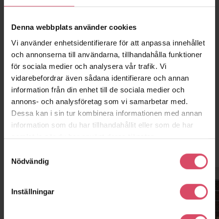
Denna webbplats använder cookies
Vi använder enhetsidentifierare för att anpassa innehållet
och annonserna till användarna, tillhandahålla funktioner
för sociala medier och analysera vår trafik. Vi
K46
vidarebefordrar även sådana identifierare och annan
information från din enhet till de sociala medier och
annons- och analysföretag som vi samarbetar med.
Dessa kan i sin tur kombinera informationen med annan
information som du har tillhandahållit eller som de har
samlat in när du har använt deras tjänster.
Kontor och showroom
Samtyckesval
Nödvändig
Inställningar