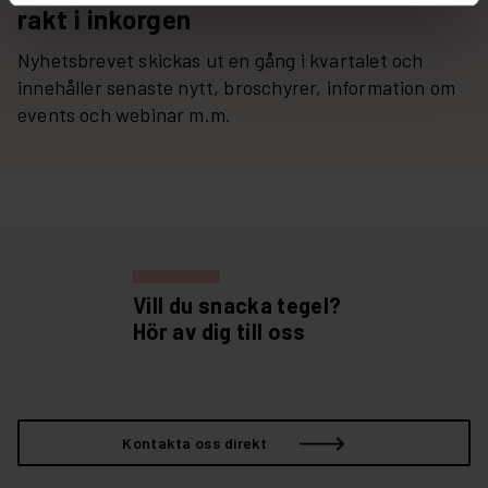
rakt i inkorgen
Nyhetsbrevet skickas ut en gång i kvartalet och
innehåller senaste nytt, broschyrer, information om
events och webinar m.m.
Vill du snacka tegel?
Hör av dig till oss
Kontakta oss direkt