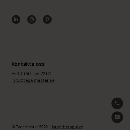
Kontakta oss
+46 (0) 40 – 54 22 00
info@tegelmaster.se
phone
chat
© Tegelmäster 2026 -
Integritetspolicy