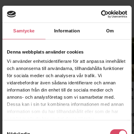
Fler nyheter
Samtycke
Information
Om
Artikel
Artikel
Denna webbplats använder cookies
Vi använder enhetsidentifierare för att anpassa innehållet
och annonserna till användarna, tillhandahålla funktioner
för sociala medier och analysera vår trafik. Vi
vidarebefordrar även sådana identifierare och annan
Pressmeddelande:
Pressmeddelan
information från din enhet till de sociala medier och
Tegelmäster® utökar
Tegelmäster® s
annons- och analysföretag som vi samarbetar med.
Dessa kan i sin tur kombinera informationen med annan
sortimentet med
egen
information som du har tillhandahållit eller som de har
taktegel
tegelbalkstillv
samlat in när du har använt deras tjänster.
– Vi arbetar långsiktigt och
– Det här ligger helt i
Samtyckesval
kompromissar aldrig med
affärsstrategi. Geno
Nödvändig