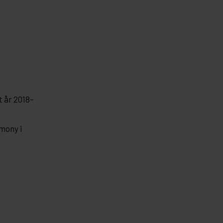
t år 2018–
mony i