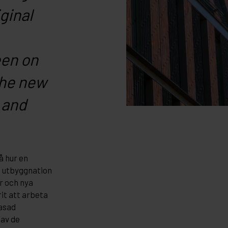
iginal
een on
the new
 and
å hur en
, utbyggnation
r och nya
rit att arbeta
asad
 av de