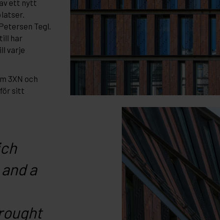
av ett nytt
latser.
Petersen Tegl.
ill har
ll varje
m 3XN och
ör sitt
ich
 and a
brought