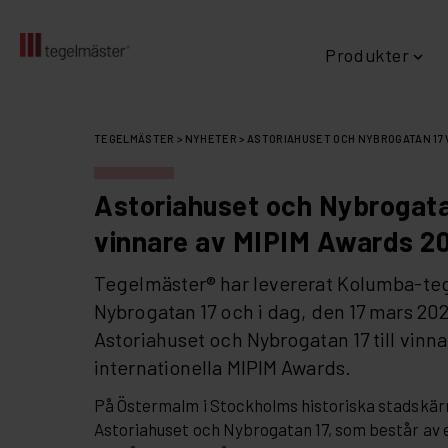
Produkter
Fortsätt
Handslaget tegel Matzen
– Naturligt och närproducerat tegel
– Återbruk och återvinning
– Minskat växthusgasutsläpp
Scandic Skärmtegel
Projektering i tidigt s
– St
– Vi 
– EPD – miljövarud
– Kort 
Al
till
TEGELMÄSTER
>
NYHETER
>
ASTORIAHUSET OCH NYBROGATAN 17 
innehållet
Astoriahuset och Nybrogata
vinnare av MIPIM Awards 2
Tegelmäster® har levererat Kolumba-tege
Nybrogatan 17 och i dag, den 17 mars 202
Astoriahuset och Nybrogatan 17 till vinna
internationella MIPIM Awards.
På Östermalm i Stockholms historiska stadskärn
Astoriahuset och Nybrogatan 17, som består av 