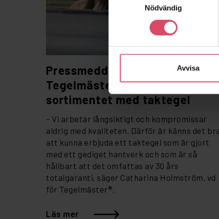
Nödvändig
Pressmeddelande:
Avvisa
Tegelmäster® utökar
sortimentet med taktegel
– Vi arbetar långsiktigt och kompromissar
aldrig med kvaliteten. Därför är känns det br
att kunna erbjuda ett taktegel som är gjort
med ett gediget hantverk och som är så
hållbart att det omfattas av 30 års
totalgaranti, säger Catharina Holmström, vd
för Tegelmäster®.
Läs mer