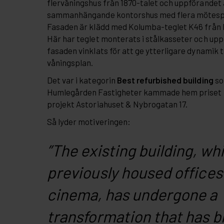
flervåningshus från 1870-talet och uppförandet 
sammanhängande kontorshus med flera mötesp
Fasaden är klädd med Kolumba-teglet K46 från 
Här har teglet monterats i stålkasseter och uppt
fasaden vinklats för att ge ytterligare dynamik ti
våningsplan.
Det var i kategorin
Best refurbished building
so
Humlegården Fastigheter kammade hem priset f
projekt Astoriahuset & Nybrogatan 17.
Så lyder motiveringen:
”The existing building, wh
previously housed offices
cinema, has undergone a
transformation that has 