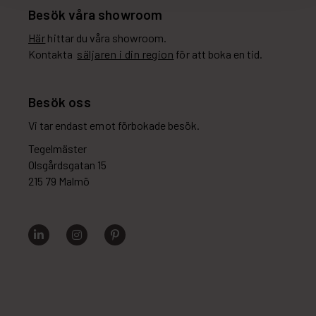
Besök våra showroom
Här
hittar du våra showroom.
Kontakta
säljaren i din region
för att boka en tid.
Besök oss
Vi tar endast emot förbokade besök.
Tegelmäster
Olsgårdsgatan 15
215 79 Malmö