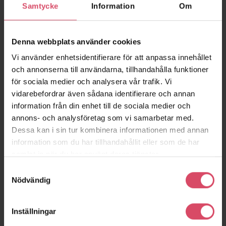
efterfogningsarbeten då färgad fog önskas.
Samtycke
Information
Om
Denna webbplats använder cookies
Vi använder enhetsidentifierare för att anpassa innehållet
och annonserna till användarna, tillhandahålla funktioner
för sociala medier och analysera vår trafik. Vi
vidarebefordrar även sådana identifierare och annan
Liknande produkter
information från din enhet till de sociala medier och
annons- och analysföretag som vi samarbetar med.
Dessa kan i sin tur kombinera informationen med annan
information som du har tillhandahållit eller som de har
samlat in när du har använt deras tjänster.
Massivstensbruk
Granö 390
Massivstens
Samtyckesval
M2,5 – SKANÖR
M2,5 – SOTE
Nödvändig
Inställningar