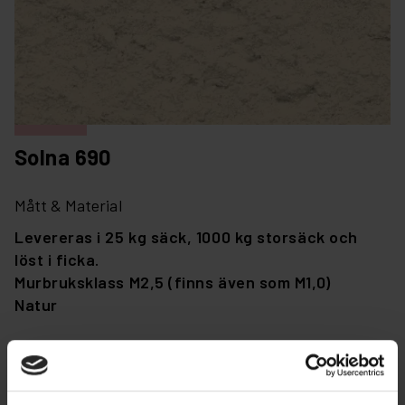
Solna 690
Mått & Material
Levereras i 25 kg säck, 1000 kg storsäck och
löst i ficka.
Murbruksklass M2,5 (finns även som M1,0)
Natur
Montering
Massivstensbruk används vid murnings- och