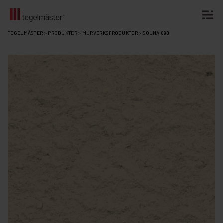
Fortsätt
TEGELMÄSTER
>
PRODUKTER
>
MURVERKSPRODUKTER
>
SOLNA 690
till
innehållet