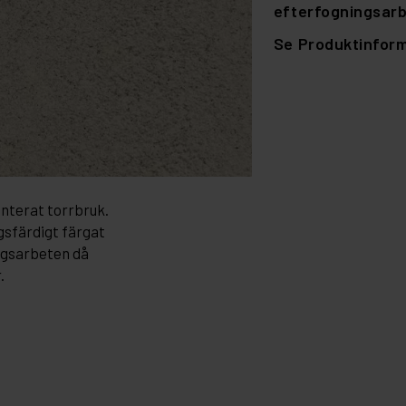
efterfogningsarb
Se Produktinforma
nterat torrbruk.
gsfärdigt färgat
ngsarbeten då
.