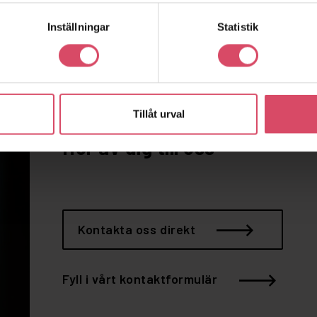
Inställningar
Statistik
Vill du snacka
Tillåt urval
tegel?
Hör av dig till oss
Kontakta oss direkt
Fyll i vårt kontaktformulär