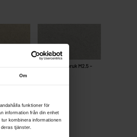
ruk M2,5 –
Massivstensbruk M2,5 –
KULLAVIK
Om
andahålla funktioner för
n information från din enhet
 tur kombinera informationen
deras tjänster.