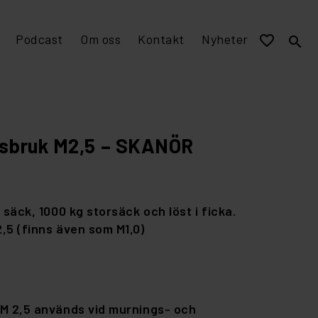
Podcast
Om oss
Kontakt
Nyheter
favorite_border
search
EPD miljövarudeklaration
Visualisering och murverksmått till övriga program
Stomme av tegel
sbruk M2,5 – SKANÖR
 säck, 1000 kg storsäck och löst i ficka.
,5 (finns även som M1,0)
M 2,5 används vid murnings- och