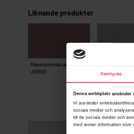
Liknande produkter
Massivstensbruk M2,5 –
Gnesta 590
JORDÖ
Samtycke
Denna webbplats använder 
Vi använder enhetsidentifierar
sociala medier och analysera 
till de sociala medier och a
med annan information som du 