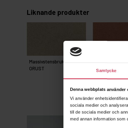
Liknande produkter
Massivstensbruk M2,5 –
Massivstensbru
ORUST
HELSINGÖR
Samtycke
Denna webbplats använder 
Vi använder enhetsidentifierar
sociala medier och analysera 
till de sociala medier och a
med annan information som du 