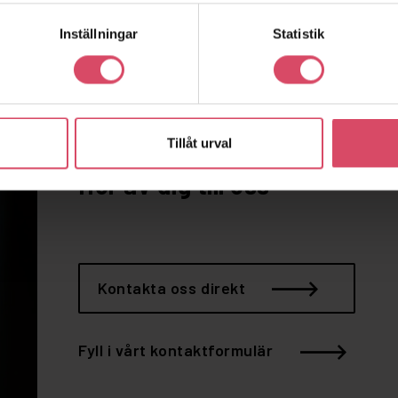
Inställningar
Statistik
Vill du snacka
Tillåt urval
tegel?
Hör av dig till oss
Kontakta oss direkt
Fyll i vårt kontaktformulär