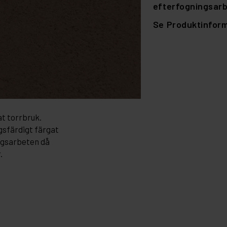
efterfogningsarb
Se Produktinforma
t torrbruk.
gsfärdigt färgat
ngsarbeten då
.