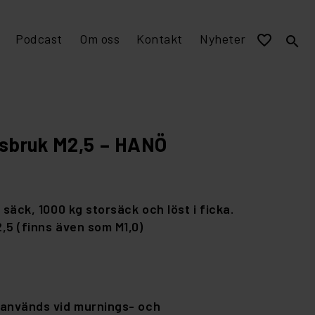
Podcast
Om oss
Kontakt
Nyheter
favorite_border
search
EPD miljövarudeklaration
Visualisering och murverksmått till övriga program
Stomme av tegel
sbruk M2,5 – HANÖ
 säck, 1000 kg storsäck och löst i ficka.
,5 (finns även som M1,0)
används vid murnings- och