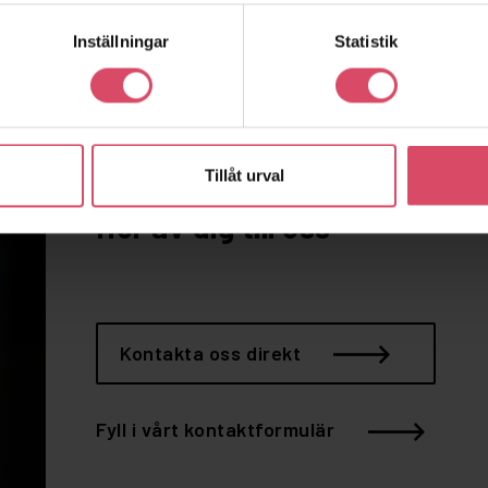
Inställningar
Statistik
Vill du snacka
Tillåt urval
tegel?
Hör av dig till oss
Kontakta oss direkt
Fyll i vårt kontaktformulär