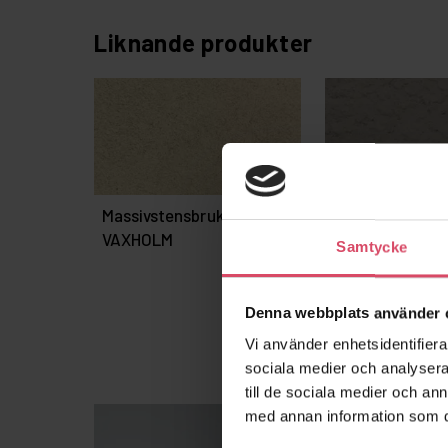
Liknande produkter
Massivstensbruk M2,5 –
Bålsta 345
VAXHOLM
Samtycke
Denna webbplats använder 
Vi använder enhetsidentifierar
sociala medier och analysera 
till de sociala medier och a
med annan information som du 