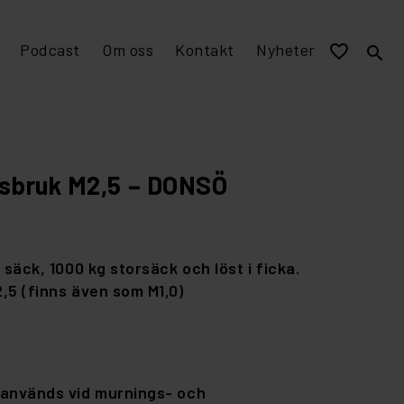
Podcast
Om oss
Kontakt
Nyheter
favorite_border
search
EPD miljövarudeklaration
Visualisering och murverksmått till övriga program
Stomme av tegel
sbruk M2,5 – DONSÖ
 säck, 1000 kg storsäck och löst i ficka.
,5 (finns även som M1,0)
används vid murnings- och