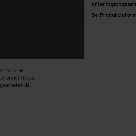
efterfogningsarb
Se Produktinforma
t torrbruk.
gsfärdigt färgat
ngsarbeten då
.