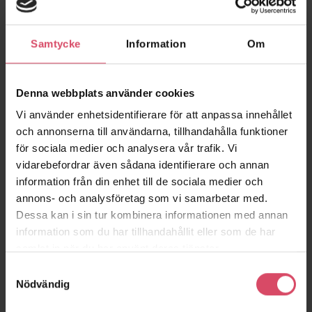
och efterfogningsarbeten då färgad fog önskas.
Se Produktinformation för instruktioner.
Samtycke
Information
Om
Massivstensbruk M2,5 är ett pigmenterat torrbruk. Blandas
endast med vatten för att få användningsfärdigt färgat
Denna webbplats använder cookies
murbruk. Används vid murnings- och efterfogningsarbeten då
färgad fog önskas och finns i en mångfald färger.
Vi använder enhetsidentifierare för att anpassa innehållet
och annonserna till användarna, tillhandahålla funktioner
för sociala medier och analysera vår trafik. Vi
vidarebefordrar även sådana identifierare och annan
information från din enhet till de sociala medier och
annons- och analysföretag som vi samarbetar med.
Liknande produkter
Dessa kan i sin tur kombinera informationen med annan
information som du har tillhandahållit eller som de har
samlat in när du har använt deras tjänster.
Samtyckesval
Nödvändig
Massivstensbruk
Ånge 350
Grums 310