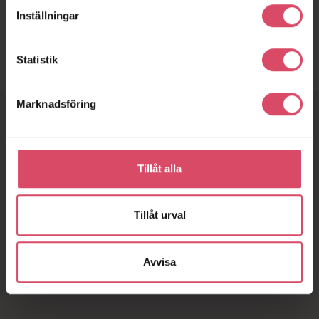
M2,5 – MÖLLE
Inställningar
Statistik
Marknadsföring
Vill du snacka tegel?
Hör av dig till oss
Tillåt alla
Tillåt urval
Kontakta oss direkt
Avvisa
Fyll i vårt kontaktformulär