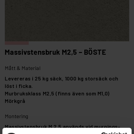
Massivstensbruk M2,5 – BÖSTE
Mått & Material
Levereras i 25 kg säck, 1000 kg storsäck och
löst i ficka.
Murbruksklass M2,5 (finns även som M1,0)
Mörkgrå
Montering
Massivstensbruk M 2,5 används vid murnings-