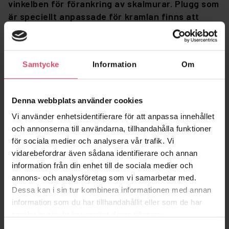
vinkelben för förankring av skalmurar. Plugg som
är speciellt anpassade för kramlan finns att
beställa. Eventuell isolerskiva monteras efter
det att kramlan monterats i stommen.
Isoleringen trycks på plats över kramlorna och
Samtycke
Information
Om
fästs mot stommen med isoleringsbricka.
Brickan monteras på kramlan och förs mot
isoleringen så att den ligger an utan att trycka
Denna webbplats använder cookies
samman isoleringen.
Vi använder enhetsidentifierare för att anpassa innehållet
och annonserna till användarna, tillhandahålla funktioner
Murkramlan används för förankring till lättbetong & lättklinker.
för sociala medier och analysera vår trafik. Vi
vidarebefordrar även sådana identifierare och annan
information från din enhet till de sociala medier och
annons- och analysföretag som vi samarbetar med.
Dessa kan i sin tur kombinera informationen med annan
information som du har tillhandahållit eller som de har
Liknande produkter
samlat in när du har använt deras tjänster.