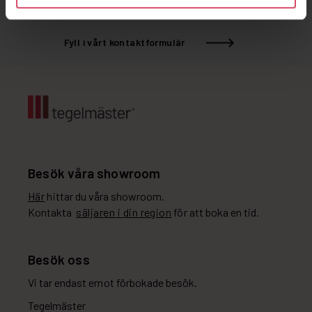
Kontakta oss direkt
Fyll i vårt kontaktformulär
Besök våra showroom
Här
hittar du våra showroom.
Kontakta
säljaren i din region
för att boka en tid.
Besök oss
Vi tar endast emot förbokade besök.
Tegelmäster