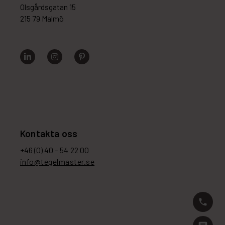
Olsgårdsgatan 15
215 79 Malmö
Kontakta oss
+46 (0) 40 – 54 22 00
info@tegelmaster.se
phone