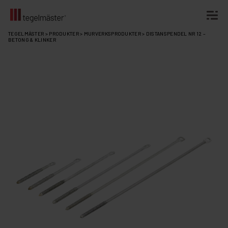
Fortsätt
TEGELMÄSTER
>
PRODUKTER
>
MURVERKSPRODUKTER
>
DISTANSPENDEL NR 12 –
BETONG & KLINKER
till
innehållet