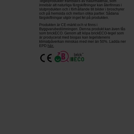
Tegelprodukter framställs av naturmaterial, som
innebär att naturliga färgskiftningar kan återfinnas i
slutprodukten och i förhållande till bilder i broschyrer
och på hemsida och mellan olika partier. Sådana
färgskiftningar utgör inget fel på produkten.
Produkten är CE-märkt och vi finns i
Byggvarubedömningen. Denna produkt kan även fås
som brickECO. Genom att köpa brickECO-tegel som
är producerat med biogas kan tegelstenens
klimatpåverkan minskas med mer än 50%. Ladda ner
EPD
här.