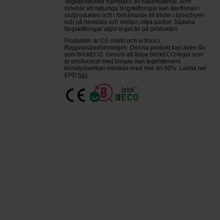
Tegelprodukter framställs av naturmaterial, som
innebär att naturliga färgskiftningar kan återfinnas i
slutprodukten och i förhållande till bilder i broschyrer
och på hemsida och mellan olika partier. Sådana
färgskiftningar utgör inget fel på produkten.
Produkten är CE-märkt och vi finns i
Byggvarubedömningen. Denna produkt kan även fås
som brickECO. Genom att köpa brickECO-tegel som
är producerat med biogas kan tegelstenens
klimatpåverkan minskas med mer än 50%. Ladda ner
EPD
här.